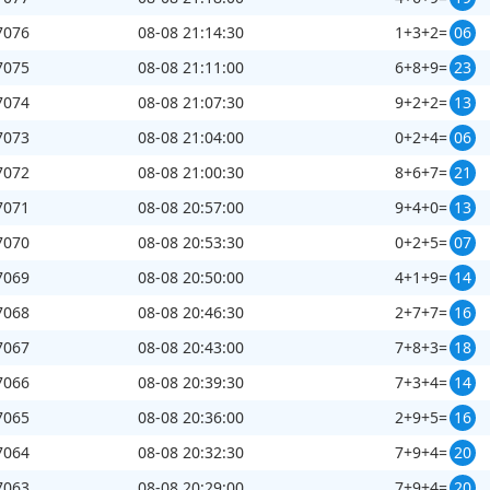
7076
08-08 21:14:30
1+3+2=
06
7075
08-08 21:11:00
6+8+9=
23
7074
08-08 21:07:30
9+2+2=
13
7073
08-08 21:04:00
0+2+4=
06
7072
08-08 21:00:30
8+6+7=
21
7071
08-08 20:57:00
9+4+0=
13
7070
08-08 20:53:30
0+2+5=
07
7069
08-08 20:50:00
4+1+9=
14
7068
08-08 20:46:30
2+7+7=
16
7067
08-08 20:43:00
7+8+3=
18
7066
08-08 20:39:30
7+3+4=
14
7065
08-08 20:36:00
2+9+5=
16
7064
08-08 20:32:30
7+9+4=
20
7063
08-08 20:29:00
7+9+4=
20