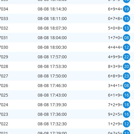
7034
08-08 18:14:30
6+9+4=
19
7033
08-08 18:11:00
0+7+8=
15
7032
08-08 18:07:30
5+0+8=
13
7031
08-08 18:04:00
1+7+0=
08
7030
08-08 18:00:30
4+4+4=
12
7029
08-08 17:57:00
4+9+9=
22
7028
08-08 17:53:30
8+3+9=
20
7027
08-08 17:50:00
6+8+9=
23
7026
08-08 17:46:30
3+4+1=
08
7025
08-08 17:43:00
6+1+9=
16
7024
08-08 17:39:30
7+2+9=
18
7023
08-08 17:36:00
9+2+5=
16
7022
08-08 17:32:30
1+2+9=
12
7021
08-08 17:29:00
0+7+5=
12