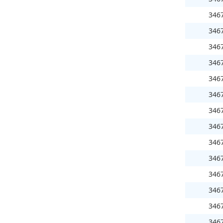
346
346
346
346
346
346
346
346
346
346
346
346
346
346