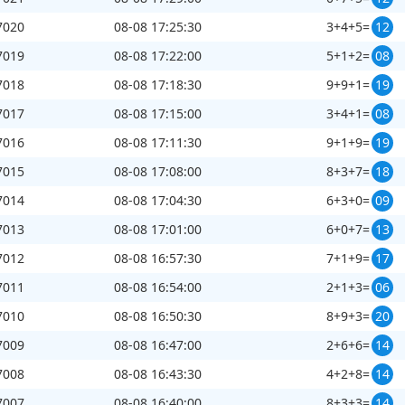
7020
08-08 17:25:30
3+4+5=
12
7019
08-08 17:22:00
5+1+2=
08
7018
08-08 17:18:30
9+9+1=
19
7017
08-08 17:15:00
3+4+1=
08
7016
08-08 17:11:30
9+1+9=
19
7015
08-08 17:08:00
8+3+7=
18
7014
08-08 17:04:30
6+3+0=
09
7013
08-08 17:01:00
6+0+7=
13
7012
08-08 16:57:30
7+1+9=
17
7011
08-08 16:54:00
2+1+3=
06
7010
08-08 16:50:30
8+9+3=
20
7009
08-08 16:47:00
2+6+6=
14
7008
08-08 16:43:30
4+2+8=
14
7007
08-08 16:40:00
8+3+3=
14