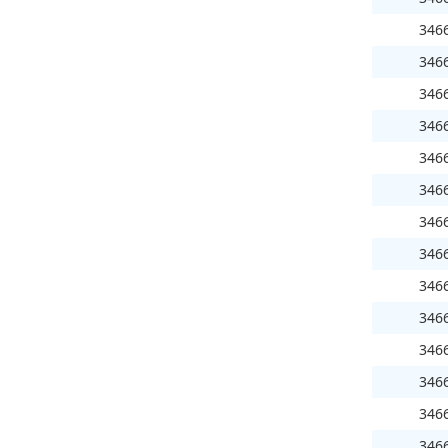
346
346
346
346
346
346
346
346
346
346
346
346
346
346