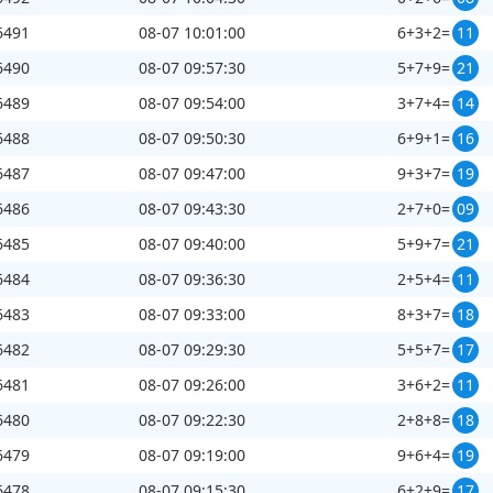
6491
08-07 10:01:00
6+3+2=
11
6490
08-07 09:57:30
5+7+9=
21
6489
08-07 09:54:00
3+7+4=
14
6488
08-07 09:50:30
6+9+1=
16
第
3466518
开奖结果
6487
08-07 09:47:00
9+3+7=
19
6486
08-07 09:43:30
2+7+0=
09
6485
08-07 09:40:00
5+9+7=
21
6484
08-07 09:36:30
2+5+4=
11
6483
08-07 09:33:00
8+3+7=
18
6482
08-07 09:29:30
5+5+7=
17
+
+
=
3
9
5
17
6481
08-07 09:26:00
3+6+2=
11
6480
08-07 09:22:30
2+8+8=
18
6479
08-07 09:19:00
9+6+4=
19
6478
08-07 09:15:30
6+2+9=
17