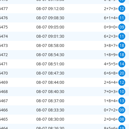
6477
08-07 09:12:00
2+7+3=
12
刷新
6476
08-07 09:08:30
6+1+4=
11
截止第
3466519
期开奖：
127
秒
6475
08-07 09:05:00
0+9+0=
09
6474
08-07 09:01:30
6+2+3=
11
6473
08-07 08:58:00
3+8+7=
18
6472
08-07 08:54:30
1+8+9=
18
6471
08-07 08:51:00
4+5+5=
14
6470
08-07 08:47:30
6+6+8=
20
6469
08-07 08:44:00
2+6+4=
12
6468
08-07 08:40:30
7+0+3=
10
6467
08-07 08:37:00
1+8+4=
13
6466
08-07 08:33:30
0+7+2=
09
6465
08-07 08:30:00
2+0+6=
08
6464
08-07 08:26:30
8+5+6=
19