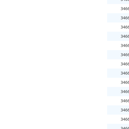
346
346
346
346
346
346
346
346
346
346
346
346
346
346